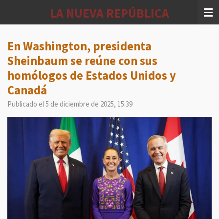
Ir
LA NUEVA REPÚBLICA
al
contenido
principal
En Washington, presidenta
Sheinbaum se reúne con sus
homólogos de Estados Unidos y
Canadá
Publicado el 5 de diciembre de 2025, 15:39