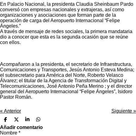
En Palacio Nacional, la presidenta Claudia Sheinbaum Pardo
conversó con empresas nacionales y extrajeras, así como
organizaciones y asociaciones que forman parte de la
operación de carga del Aeropuerto Internacional “Felipe
Ángeles.”
A través de mensaje de redes sociales, la primera mandataria
dio a conocer que esta es la segunda ocasión que se reúne
con ellos.
Acompañaron a la presidenta, el secretario de Infraestructura,
Comunicaciones y Transportes, Jesús Antonio Esteva Medina;
el subsecretario para América del Norte, Roberto Velasco
Álvarez; el titular de la Agencia de Transformación Digital y
Telecomunicaciones, José Antonio Peña Merino ; y el director
general del Aeropuerto Internacional “Felipe Ángeles”, Isidoro
Pastor Román.
«
Anterior
Siguiente
»
C
C
C
C
o
o
o
o
Añadir comentario
m
m
m
m
Nombre *
p
p
p
p