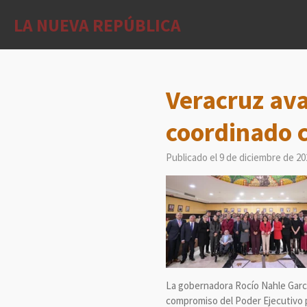
Ir
LA NUEVA REPÚBLICA
al
contenido
principal
Veracruz ava
coordinado c
Publicado el 9 de diciembre de 20
La gobernadora Rocío Nahle García
compromiso del Poder Ejecutivo p