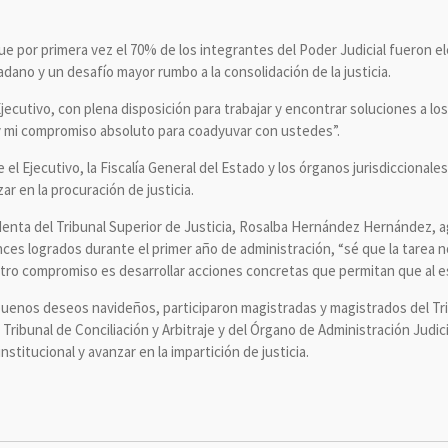
e por primera vez el 70% de los integrantes del Poder Judicial fueron el
ano y un desafío mayor rumbo a la consolidación de la justicia.
ecutivo, con plena disposición para trabajar y encontrar soluciones a lo
y mi compromiso absoluto para coadyuvar con ustedes”.
el Ejecutivo, la Fiscalía General del Estado y los órganos jurisdiccionales 
ar en la procuración de justicia.
denta del Tribunal Superior de Justicia, Rosalba Hernández Hernández, ag
es logrados durante el primer año de administración, “sé que la tarea no
tro compromiso es desarrollar acciones concretas que permitan que al es
buenos deseos navideños, participaron magistradas y magistrados del Trib
el Tribunal de Conciliación y Arbitraje y del Órgano de Administración Judic
nstitucional y avanzar en la impartición de justicia.