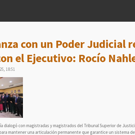
nza con un Poder Judicial 
on el Ejecutivo: Rocío Nahl
25, 18:51
 dialogó con magistradas y magistrados del Tribunal Superior de Justici
ara mantener una articulación permanente que garantice un sistema de ju