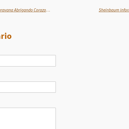
Arranca en Veracruz segunda Caravana Abrigando Corazones: Rocio Nahle
Sheinbaum infor
rio