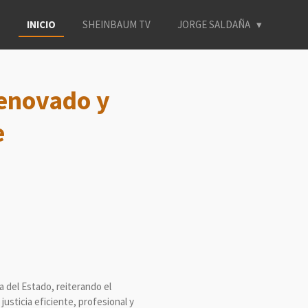
INICIO
SHEINBAUM TV
JORGE SALDAÑA
renovado y
e
a del Estado, reiterando el
sticia eficiente, profesional y