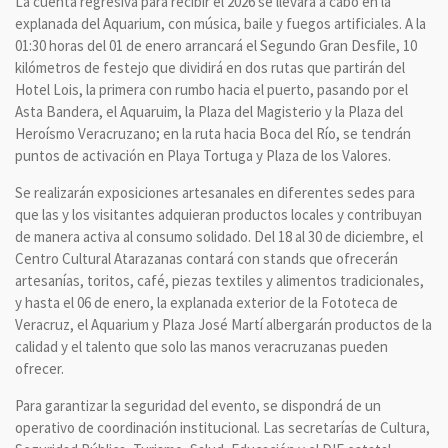
La cuenta regresiva para recibir el 2026 se llevará a cabo en la
explanada del Aquarium, con música, baile y fuegos artificiales. A la
01:30 horas del 01 de enero arrancará el Segundo Gran Desfile, 10
kilómetros de festejo que dividirá en dos rutas que partirán del
Hotel Lois, la primera con rumbo hacia el puerto, pasando por el
Asta Bandera, el Aquaruim, la Plaza del Magisterio y la Plaza del
Heroísmo Veracruzano; en la ruta hacia Boca del Río, se tendrán
puntos de activación en Playa Tortuga y Plaza de los Valores.
Se realizarán exposiciones artesanales en diferentes sedes para
que las y los visitantes adquieran productos locales y contribuyan
de manera activa al consumo solidado. Del 18 al 30 de diciembre, el
Centro Cultural Atarazanas contará con stands que ofrecerán
artesanías, toritos, café, piezas textiles y alimentos tradicionales,
y hasta el 06 de enero, la explanada exterior de la Fototeca de
Veracruz, el Aquarium y Plaza José Martí albergarán productos de la
calidad y el talento que solo las manos veracruzanas pueden
ofrecer.
Para garantizar la seguridad del evento, se dispondrá de un
operativo de coordinación institucional. Las secretarías de Cultura,