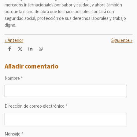
mercados internacionales por sabor y calidad, y ahora también
porque la mano de obra que los hace posibles contará con
seguridad social, protección de sus derechos laborales y trabajo
digno.
«
Anterior
Siguiente
»
C
C
C
C
o
o
o
o
m
m
m
m
p
p
p
p
Añadir comentario
a
a
a
a
r
r
r
r
Nombre *
t
t
t
t
i
i
i
i
r
r
r
r
Dirección de correo electrónico *
Mensaje *