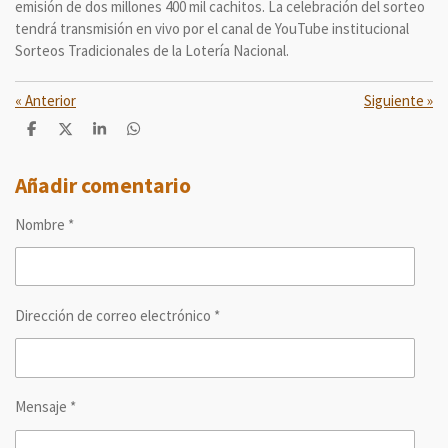
emisión de dos millones 400 mil cachitos. La celebración del sorteo
tendrá transmisión en vivo por el canal de YouTube institucional
Sorteos Tradicionales de la Lotería Nacional.
«
Anterior
Siguiente
»
C
C
C
C
o
o
o
o
m
m
m
m
p
p
p
p
Añadir comentario
a
a
a
a
r
r
r
r
Nombre *
t
t
t
t
i
i
i
i
r
r
r
r
Dirección de correo electrónico *
Mensaje *