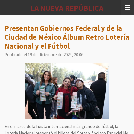
Ir
LA NUEVA REPÚBLICA
al
contenido
principal
Presentan Gobiernos Federal y de la
Ciudad de México Álbum Retro Lotería
Nacional y el Fútbol
Publicado el 19 de diciembre de 2025, 20:06
En el marco de la fiesta internacional más grande de fútbol, la
Lotería Nacional presentó el billete del Sorteo Zodiaco Especial No.