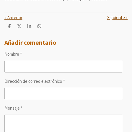
«
Anterior
Siguiente
»
C
C
C
C
o
o
o
o
m
m
m
m
p
p
p
p
Añadir comentario
a
a
a
a
r
r
r
r
Nombre *
t
t
t
t
i
i
i
i
r
r
r
r
Dirección de correo electrónico *
Mensaje *