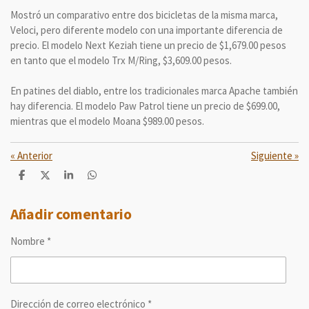
Mostró un comparativo entre dos bicicletas de la misma marca,
Veloci, pero diferente modelo con una importante diferencia de
precio. El modelo Next Keziah tiene un precio de $1,679.00 pesos
en tanto que el modelo Trx M/Ring, $3,609.00 pesos.
En patines del diablo, entre los tradicionales marca Apache también
hay diferencia. El modelo Paw Patrol tiene un precio de $699.00,
mientras que el modelo Moana $989.00 pesos.
«
Anterior
Siguiente
»
C
C
C
C
o
o
o
o
m
m
m
m
p
p
p
p
Añadir comentario
a
a
a
a
r
r
r
r
Nombre *
t
t
t
t
i
i
i
i
r
r
r
r
Dirección de correo electrónico *