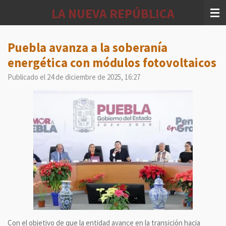
Ir
LA NUEVA REPÚBLICA
al
contenido
principal
Puebla avanza a la soberanía
energética con módulos fotovoltaicos
Publicado el 24 de diciembre de 2025, 16:27
Con el objetivo de que la entidad avance en la transición hacia