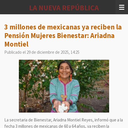
Ir
LA NUEVA REPÚBLICA
al
contenido
principal
3 millones de mexicanas ya reciben la
Pensión Mujeres Bienestar: Ariadna
Montiel
Publicado el 29 de diciembre de 2025, 14:25
La secretaria de Bienestar, Ariadna Montiel Reyes, informó que a la
fecha 3 millones de mexicanas de 60 a 64 años, ya reciben la