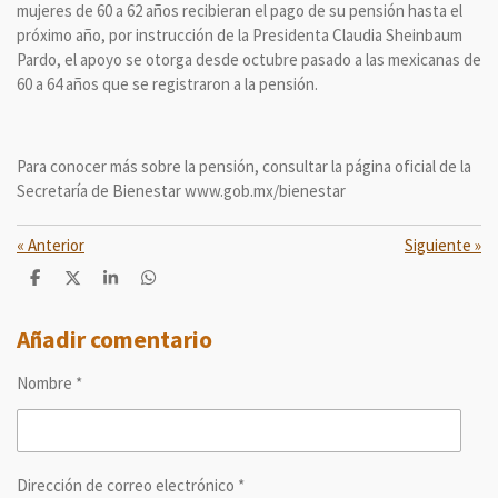
mujeres de 60 a 62 años recibieran el pago de su pensión hasta el
próximo año, por instrucción de la Presidenta Claudia Sheinbaum
Pardo, el apoyo se otorga desde octubre pasado a las mexicanas de
60 a 64 años que se registraron a la pensión.
Para conocer más sobre la pensión, consultar la página oficial de la
Secretaría de Bienestar www.gob.mx/bienestar
«
Anterior
Siguiente
»
C
C
C
C
o
o
o
o
m
m
m
m
p
p
p
p
Añadir comentario
a
a
a
a
r
r
r
r
Nombre *
t
t
t
t
i
i
i
i
r
r
r
r
Dirección de correo electrónico *