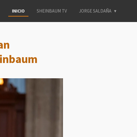
INICIO
SHEINBAUM TV
JORGE SALDAÑA
an
einbaum