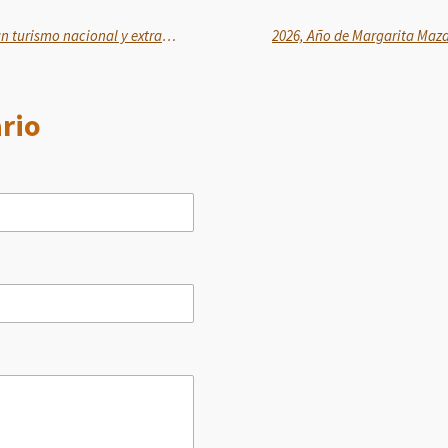
Veracruz y sus regiones acaparan turismo nacional y extranjero en esta temporada vacacional
2026, Año de Margarita Maz
rio