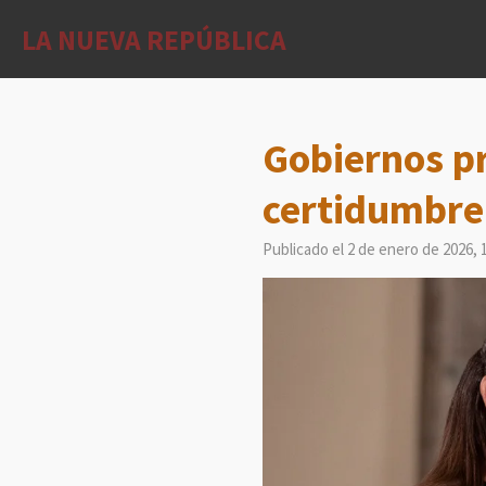
Ir
LA NUEVA REPÚBLICA
al
contenido
principal
Gobiernos pr
certidumbre
Publicado el 2 de enero de 2026, 