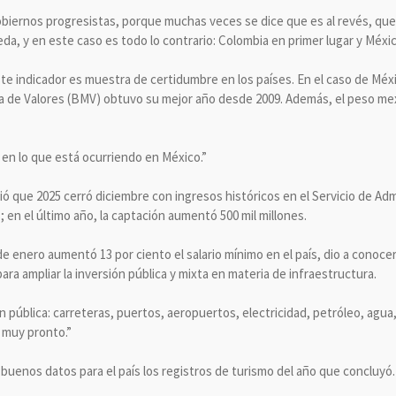
biernos progresistas, porque muchas veces se dice que es al revés, que 
da, y en este caso es todo lo contrario: Colombia en primer lugar y Méxi
ste indicador es muestra de certidumbre en los países. En el caso de Méx
a de Valores (BMV) obtuvo su mejor año desde 2009. Además, el peso mex
 en lo que está ocurriendo en México.”
dió que 2025 cerró diciembre con ingresos históricos en el Servicio de Adm
; en el último año, la captación aumentó 500 mil millones.
° de enero aumentó 13 por ciento el salario mínimo en el país, dio a conoc
a ampliar la inversión pública y mixta en materia de infraestructura.
n pública: carreteras, puertos, aeropuertos, electricidad, petróleo, agua,
 muy pronto.”
buenos datos para el país los registros de turismo del año que concluyó.