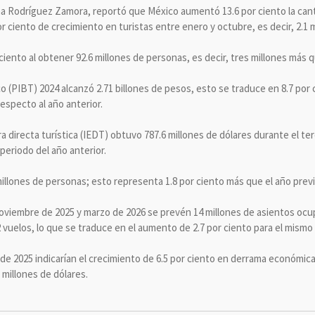
na Rodríguez Zamora, reportó que México aumentó 13.6 por ciento la canti
por ciento de crecimiento en turistas entre enero y octubre, es decir, 2.1 
 ciento al obtener 92.6 millones de personas, es decir, tres millones más q
o (PIBT) 2024 alcanzó 2.71 billones de pesos, esto se traduce en 8.7 por c
respecto al año anterior.
a directa turística (IEDT) obtuvo 787.6 millones de dólares durante el ter
periodo del año anterior.
 millones de personas; esto representa 1.8 por ciento más que el año previ
oviembre de 2025 y marzo de 2026 se prevén 14 millones de asientos ocup
2 vuelos, lo que se traduce en el aumento de 2.7 por ciento para el mismo
 de 2025 indicarían el crecimiento de 6.5 por ciento en derrama económic
 millones de dólares.