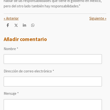
hablar de las responsabilidades que tiene el gobierno en México,
pero del otro lado también hay responsabilidades.”
«
Anterior
Siguiente
»
C
C
C
C
o
o
o
o
m
m
m
m
p
p
p
p
Añadir comentario
a
a
a
a
r
r
r
r
Nombre *
t
t
t
t
i
i
i
i
r
r
r
r
Dirección de correo electrónico *
Mensaje *