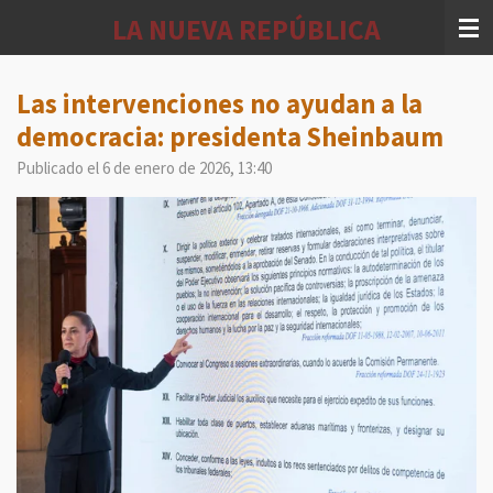
Ir
LA NUEVA REPÚBLICA
al
contenido
principal
Las intervenciones no ayudan a la
democracia: presidenta Sheinbaum
Publicado el 6 de enero de 2026, 13:40