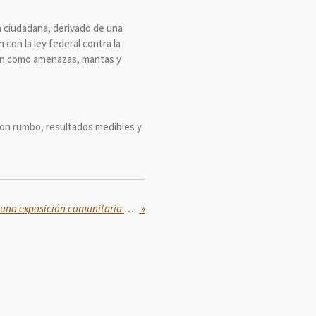
a ciudadana, derivado de una
con la ley federal contra la
ción como amenazas, mantas y
con rumbo, resultados medibles y
“Somos Mixquic/ Ti Mixquic”, una exposición comunitaria de memoria, identidad y territorio
»