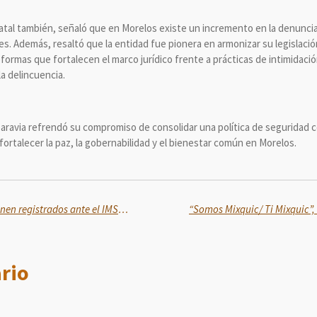
statal también, señaló que en Morelos existe un incremento en la denunci
s. Además, resaltó que la entidad fue pionera en armonizar su legislación 
eformas que fortalecen el marco jurídico frente a prácticas de intimida
a delincuencia.
aravia refrendó su compromiso de consolidar una política de seguridad 
 fortalecer la paz, la gobernabilidad y el bienestar común en Morelos.
Al 31 de diciembre de 2025 se tienen registrados ante el IMSS 23,895,124 trabajadores
rio