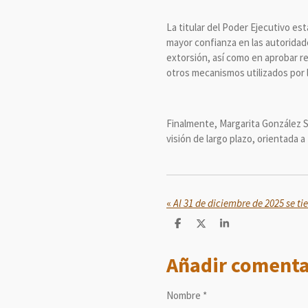
La titular del Poder Ejecutivo e
mayor confianza en las autoridade
extorsión, así como en aprobar r
otros mecanismos utilizados por l
Finalmente, Margarita González S
visión de largo plazo, orientada a
«
C
C
C
o
o
o
m
m
m
Añadir comenta
p
p
p
a
a
a
r
r
r
t
t
t
Nombre *
i
i
i