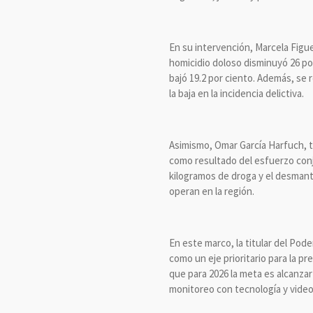
En su intervención, Marcela Figu
homicidio doloso disminuyó 26 por 
bajó 19.2 por ciento. Además, se
la baja en la incidencia delictiva.
Asimismo, Omar García Harfuch, t
como resultado del esfuerzo conj
kilogramos de droga y el desmant
operan en la región.
En este marco, la titular del Pode
como un eje prioritario para la p
que para 2026 la meta es alcanzar
monitoreo con tecnología y videov