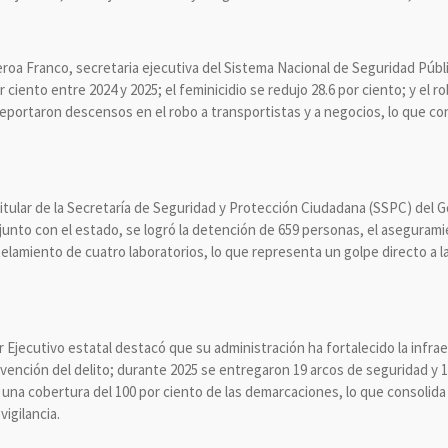
eroa Franco, secretaria ejecutiva del Sistema Nacional de Seguridad Públ
ciento entre 2024 y 2025; el feminicidio se redujo 28.6 por ciento; y el r
 reportaron descensos en el robo a transportistas y a negocios, lo que c
itular de la Secretaría de Seguridad y Protección Ciudadana (SSPC) del G
unto con el estado, se logró la detención de 659 personas, el aseguram
elamiento de cuatro laboratorios, lo que representa un golpe directo a l
r Ejecutivo estatal destacó que su administración ha fortalecido la infrae
revención del delito; durante 2025 se entregaron 19 arcos de seguridad 
 una cobertura del 100 por ciento de las demarcaciones, lo que consolida
igilancia.