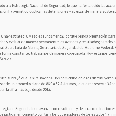
do a la Estrategia Nacional de Seguridad, lo que ha fortalecido las accion
nación ha permitido duplicar las detenciones y avanzar de manera sosteni
a, hay estrategia, y eso es fundamental, porque brinda orientación clara
nidos y evaluar de manera permanente los avances y resultados; agradezco 
l, Secretaría de Marina, Secretaría de Seguridad del Gobierno Federal, Fi
de forma constante, trabajamos de manera coordinada. Hoy estamos viend
Saravia.
xico subrayó que, a nivel nacional, los homicidios dolosos disminuyeron
asar de un promedio diario de 86.9 a 52.4 víctimas, lo que representa 34 
on la cifra más baja desde 2015.
rategia de Seguridad que avanza con resultados y de una coordinación es
de justicia, en conjunto con las y los gobernadores de los estados”, afirm