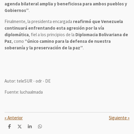
agenda bilateral amplia y beneficiosa para ambos pueblos y
Gobiernos”
.
Finalmente, la presidenta encargada
reafirmó que Venezuela
continuará enfrentando esta agresión por la vía
diplomática
, fiel a los principios de la
Diplomacia Bolivariana de
Paz
, como
“único camino para la defensa de nuestra
soberanía y la preservación de la paz”
.
Autor: teleSUR - odr - DE
Fuente: luchaalmada
«
Anterior
Siguiente
»
C
C
C
C
o
o
o
o