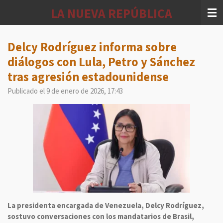
Ir
LA NUEVA REPÚBLICA
al
contenido
principal
Delcy Rodríguez informa sobre
diálogos con Lula, Petro y Sánchez
tras agresión estadounidense
Publicado el 9 de enero de 2026, 17:43
La presidenta encargada de Venezuela, Delcy Rodríguez,
sostuvo conversaciones con los mandatarios de Brasil,