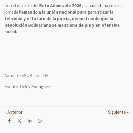
Con el decreto del
Reto Admirable 2026,
la mandataria cerró la
jornada
llamando a la unión nacional para garantizar la
felicidad y el futuro de la patria, demostrando que la
Revolución Bolivariana se mantiene de pie y en ofensiva
social.
Autor: teleSUR - alr - DE
Fuente: Delcy Rodríguez
«
Anterior
Siguiente
»
C
C
C
C
o
o
o
o
m
m
m
m