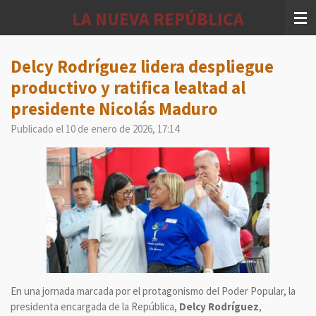
Ir
LA NUEVA REPÚBLICA
al
contenido
principal
Delcy Rodríguez lidera despliegue
productivo y ratifica lealtad al
presidente Nicolás Maduro
Publicado el 10 de enero de 2026, 17:14
En una jornada marcada por el protagonismo del Poder Popular, la
presidenta encargada de la República,
Delcy Rodríguez
,