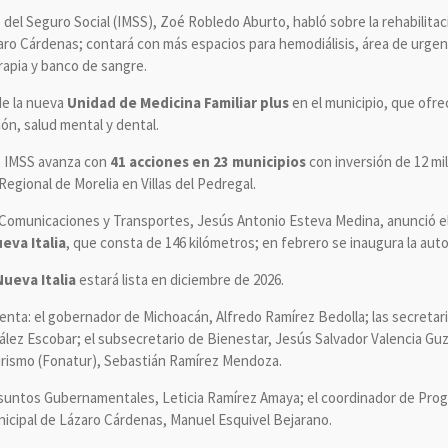
o del Seguro Social (IMSS), Zoé Robledo Aburto, habló sobre la rehabilitac
ro Cárdenas; contará con más espacios para hemodiálisis, área de urgen
rapia y banco de sangre.
de la nueva
Unidad de Medicina Familiar plus
en el municipio, que ofre
ión, salud mental y dental.
, IMSS avanza con
41 acciones en 23 municipios
con inversión de 12 mil
egional de Morelia en Villas del Pedregal.
, Comunicaciones y Transportes, Jesús Antonio Esteva Medina, anunció el 
eva Italia
, que consta de 146 kilómetros; en febrero se inaugura la au
ueva Italia
estará lista en diciembre de 2026.
nta: el gobernador de Michoacán, Alfredo Ramírez Bedolla; las secretari
lez Escobar; el subsecretario de Bienestar, Jesús Salvador Valencia Guzm
rismo (Fonatur), Sebastián Ramírez Mendoza.
suntos Gubernamentales, Leticia Ramírez Amaya; el coordinador de Progr
nicipal de Lázaro Cárdenas, Manuel Esquivel Bejarano.