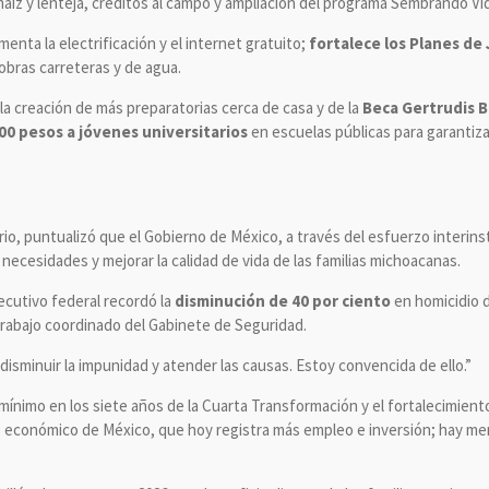
aíz y lenteja, créditos al campo y ampliación del programa Sembrando Vi
enta la electrificación y el internet gratuito;
fortalece los Planes de 
obras carreteras y de agua.
la creación de más preparatorias cerca de casa y de la
Beca Gertrudis 
900 pesos a jóvenes universitarios
en escuelas públicas para garantizar
io, puntualizó que el Gobierno de México, a través del esfuerzo interinsti
necesidades y mejorar la calidad de vida de las familias michoacanas.
jecutivo federal recordó la
disminución de 40 por ciento
en homicidio d
 trabajo coordinado del Gabinete de Seguridad.
 disminuir la impunidad y atender las causas. Estoy convencida de ello.”
 mínimo en los siete años de la Cuarta Transformación y el fortalecimient
 económico de México, que hoy registra más empleo e inversión; hay men