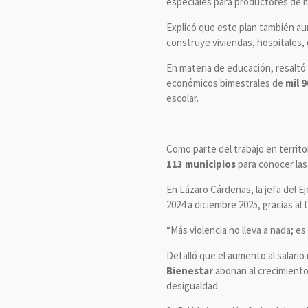
especiales para productores de m
Explicó que este plan también aum
construye viviendas, hospitales, 
En materia de educación, resaltó 
económicos bimestrales de
mil 
escolar.
Como parte del trabajo en territor
113 municipios
para conocer las 
En Lázaro Cárdenas, la jefa del E
2024 a diciembre 2025, gracias al
“Más violencia no lleva a nada; es
Detalló que el aumento al salario
Bienestar
abonan al crecimiento
desigualdad.