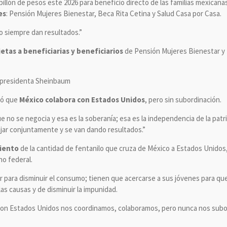
 billón de pesos este 2026 para beneficio directo de las familias mexica
es
: Pensión Mujeres Bienestar, Beca Rita Cetina y Salud Casa por Casa.
o siempre dan resultados.”
etas a beneficiarias y beneficiarios
de Pensión Mujeres Bienestar y P
 presidenta Sheinbaum
mó que
México colabora con Estados Unidos
, pero sin subordinación.
 no se negocia y esa es la soberanía; esa es la independencia de la patr
ajar conjuntamente y se van dando resultados.”
ciento
de la cantidad de fentanilo que cruza de México a Estados Unidos,
no federal.
ar para disminuir el consumo; tienen que acercarse a sus jóvenes para qu
las causas y de disminuir la impunidad.
con Estados Unidos nos coordinamos, colaboramos, pero nunca nos subo