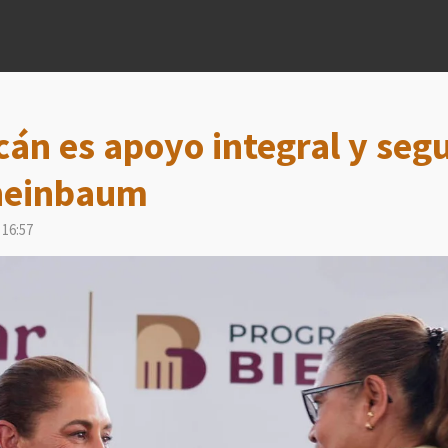
án es apoyo integral y seg
Sheinbaum
 16:57