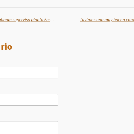
En Michoacán, presidenta Sheinbaum supervisa planta Fertinal de Pemex
rio