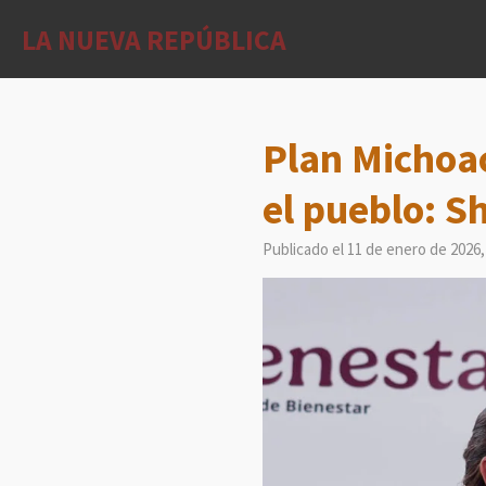
Ir
LA NUEVA REPÚBLICA
al
contenido
principal
Plan Michoac
el pueblo: 
Publicado el 11 de enero de 2026,