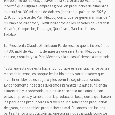
El Gobierno de México, a través de la Secretaría de Economía,
informó que Pilgrim’s, empresa global en producción de alimentos,
invertirá mil 300 millones de dólares (mdd) en el país entre 2026 y
2030 como parte del Plan México, con lo que se generarán más de 4
mil empleos directos y 16 mil indirectos en los estados de Veracruz,
Yucatán, Campeche, Durango, Querétaro, San Luis Potosí e
Hidalgo.
La Presidenta Claudia Sheinbaum Pardo resaltó que la inversión de
mil 300 mdd de Pilgrim’s, demuestra que invertir en México es
seguro, contribuye al Plan México y a la autosuficiencia alimentaria.
“Esta apuesta que está haciendo, porque es esencialmente para el
mercado interno, es porque les ha ido bien y porque saben que
invertir en México es seguro y les permite seguir avanzando.
Evidentemente nosotros queremos garantizar la autosuficiencia
alimentaria y la soberanía, que es un concepto más amplio, con
estas empresas y también con la producción local, con la que hacen
los pequeños productores a través de, no solamente producción
de grano, sino también producción animal. Entonces son las dos
partes, tanto la producción agropecuaria industrializada como los