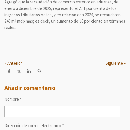
Agregó que la recaudación de comercio exterior en aduanas, de
enero a diciembre de 2025, representó el 27.1 por ciento de los
ingresos tributarios netos, y en relación con 2024, se recaudaron
246 mil mdp más; es decir, un aumento de 16 por ciento en términos
reales.
«
Anterior
Siguiente
»
C
C
C
C
o
o
o
o
m
m
m
m
p
p
p
p
Añadir comentario
a
a
a
a
r
r
r
r
Nombre *
t
t
t
t
i
i
i
i
r
r
r
r
Dirección de correo electrónico *