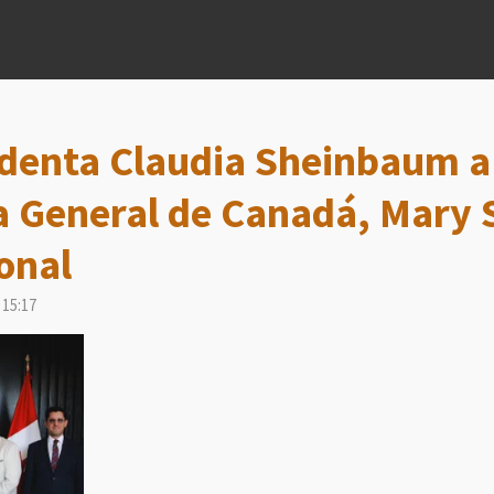
identa Claudia Sheinbaum a
 General de Canadá, Mary 
onal
 15:17