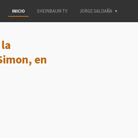
INICIO
SHEINBAUM TV
JORGE SALDAÑA
 la
Simon, en