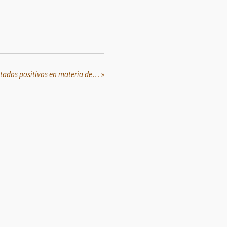
Inicia Puebla el año con resultados positivos en materia de seguridad: Armenta
»