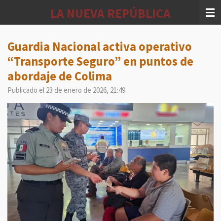
Ir
LA NUEVA REPÚBLICA
al
contenido
principal
Guardia Nacional activa operativo
“Transporte Seguro” en puntos de
abordaje de Colima
Publicado el 23 de enero de 2026, 21:49