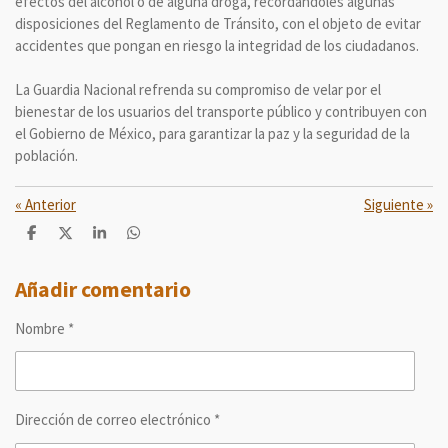
efectos del alcohol o de alguna droga, recordándoles algunas
disposiciones del Reglamento de Tránsito, con el objeto de evitar
accidentes que pongan en riesgo la integridad de los ciudadanos.
La Guardia Nacional refrenda su compromiso de velar por el
bienestar de los usuarios del transporte público y contribuyen con
el Gobierno de México, para garantizar la paz y la seguridad de la
población.
«
Anterior
Siguiente
»
C
C
C
C
o
o
o
o
m
m
m
m
p
p
p
p
Añadir comentario
a
a
a
a
r
r
r
r
Nombre *
t
t
t
t
i
i
i
i
r
r
r
r
Dirección de correo electrónico *