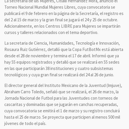
La secretaria de las Mujeres, ⁠Citlalli Hernández Mora, anunció el
Torneo Nacional Mundial Mujeres Libres, cuya convocatoria se
publicará el 9 de febrero en la página de la Secretaría, el registro es
del 2 al 15 de marzo y la gran final se jugará el 24 y 25 de octubre.
Adicionalmente, en los Centros LIBRE para Mujeres se impartirán
cursos y talleres relacionados con el tema deportivo.
La secretaria de Ciencia, Humanidades, Tecnología e Innovación,
Rosaura Ruiz Gutiérrez, detalló que la Copa FutBotMx está abierta
desde el 28 de noviembre y termina el 17 de abril. Informó que ya
hay 55 equipos registrados y detalló que se realizará en 55 sedes
en las que participarán 38 instituciones y cuatro subsistemas
tecnológicos y cuya gran final se realizará del 24 al 26 de junio.
El director general del Instituto Mexicano de la Juventud (Imjuve),
Abraham Carro Toledo, señaló que se realizará, el 26 de marzo, la
Jornada Nacional de Futbol para las Juventudes con torneos de
cascaritas y dominadas que se jugarán en canchas recuperadas,
cuya convocatoria se emitirá el 1 de marzo y su registro concluirá
hasta el 25 de marzo. Se proyecta que participen al menos 500 mil
jóvenes de todo el país.