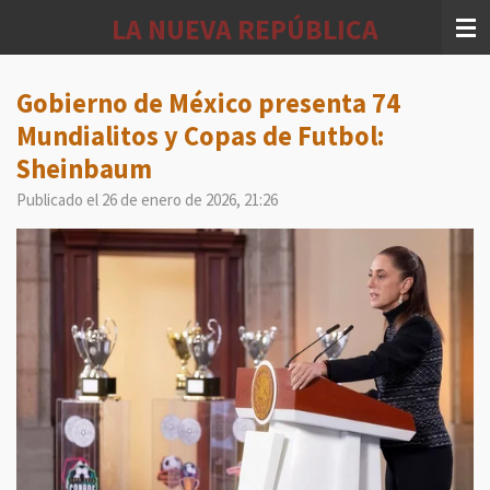
Ir
LA NUEVA REPÚBLICA
al
contenido
principal
Gobierno de México presenta 74
Mundialitos y Copas de Futbol:
Sheinbaum
Publicado el 26 de enero de 2026, 21:26