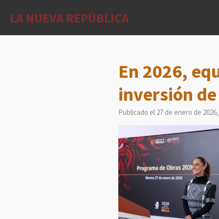
Ir
LA NUEVA REPÚBLICA
al
contenido
principal
En 2026, equ
inversión d
Publicado el 27 de enero de 2026,