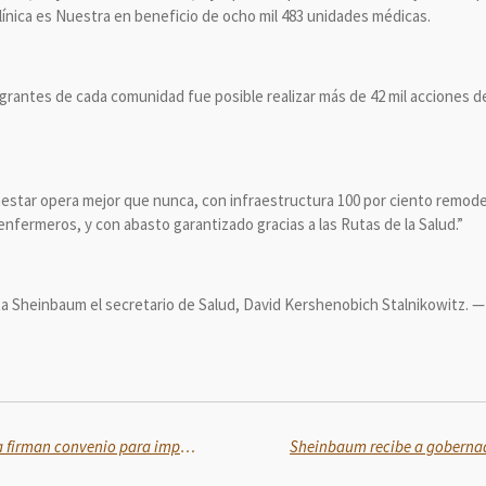
línica es Nuestra en beneficio de ocho mil 483 unidades médicas.
ntegrantes de cada comunidad fue posible realizar más de 42 mil acciones
nestar opera mejor que nunca, con infraestructura 100 por ciento remod
nfermeros, y con abasto garantizado gracias a las Rutas de la Salud.”
a Sheinbaum el secretario de Salud, David Kershenobich Stalnikowitz. —
FEMEXFUT y Gobierno de Puebla firman convenio para impulsar talentos en UDEP