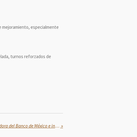
 de mejoramiento, especialmente
elada, turnos reforzados de
Sheinbaum recibe a gobernadora del Banco de México e integrantes de ABM
»