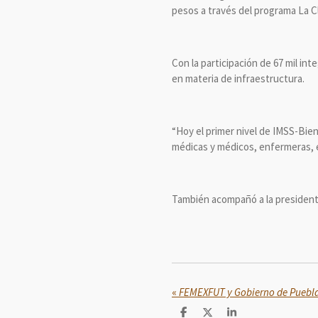
pesos a través del programa La C
Con la participación de 67 mil i
en materia de infraestructura.
“Hoy el primer nivel de IMSS-Bie
médicas y médicos, enfermeras, e
También acompañó a la president
«
C
C
C