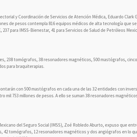
ectorial y Coordinación de Servicios de Atención Médica, Eduardo Clark 
lones de pesos contempla 816 equipos médicos de alta tecnología que se 
E, 237 para IMSS-Bienestar, 41 para Servicios de Salud de Petróleos Mexi
ales, 238 tomógrafos, 38 resonadores magnéticos, 500 mastógrafos, cinc
os para braquiterapias.
contarán con 500 mastógrafos en cada una de las 32 entidades con inversi
ro mil 753 millones de pesos. A ello se suman 38 resonadores magnéticos
 Mexicano del Seguro Social (IMSS), Zoé Robledo Aburto, expuso que entre 
, 42 tomógrafos, 12 resonadores magnéticos y dos angiógrafos en lo qu