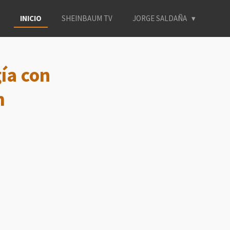
INICIO
SHEINBAUM TV
JORGE SALDAÑA
ía con
m