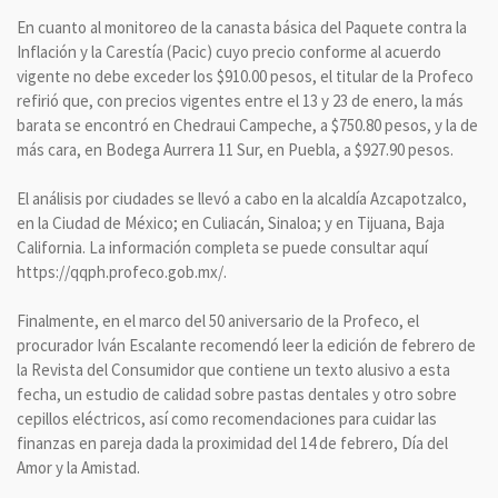
En cuanto al monitoreo de la canasta básica del Paquete contra la
Inflación y la Carestía (Pacic) cuyo precio conforme al acuerdo
vigente no debe exceder los $910.00 pesos, el titular de la Profeco
refirió que, con precios vigentes entre el 13 y 23 de enero, la más
barata se encontró en Chedraui Campeche, a $750.80 pesos, y la de
más cara, en Bodega Aurrera 11 Sur, en Puebla, a $927.90 pesos.
El análisis por ciudades se llevó a cabo en la alcaldía Azcapotzalco,
en la Ciudad de México; en Culiacán, Sinaloa; y en Tijuana, Baja
California. La información completa se puede consultar aquí
https://qqph.profeco.gob.mx/.
Finalmente, en el marco del 50 aniversario de la Profeco, el
procurador Iván Escalante recomendó leer la edición de febrero de
la Revista del Consumidor que contiene un texto alusivo a esta
fecha, un estudio de calidad sobre pastas dentales y otro sobre
cepillos eléctricos, así como recomendaciones para cuidar las
finanzas en pareja dada la proximidad del 14 de febrero, Día del
Amor y la Amistad.