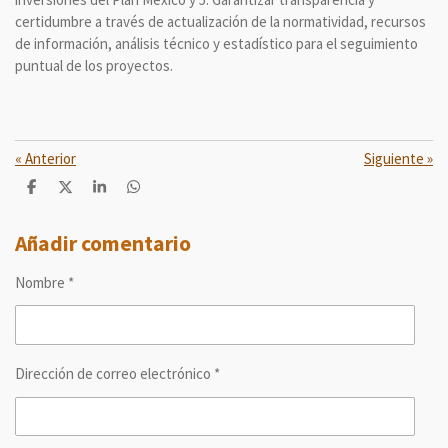
certidumbre a través de actualización de la normatividad, recursos
de información, análisis técnico y estadístico para el seguimiento
puntual de los proyectos.
«
Anterior
Siguiente
»
C
C
C
C
o
o
o
o
m
m
m
m
p
p
p
p
Añadir comentario
a
a
a
a
r
r
r
r
Nombre *
t
t
t
t
i
i
i
i
r
r
r
r
Dirección de correo electrónico *