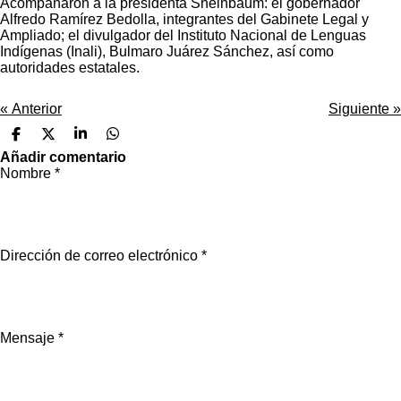
Acompañaron a la presidenta Sheinbaum: el gobernador
Alfredo Ramírez Bedolla, integrantes del Gabinete Legal y
Ampliado; el divulgador del Instituto Nacional de Lenguas
Indígenas (Inali), Bulmaro Juárez Sánchez, así como
autoridades estatales.
«
Anterior
Siguiente
»
C
C
C
C
o
o
o
o
Añadir comentario
m
m
m
m
Nombre *
p
p
p
p
a
a
a
a
r
r
r
r
t
t
t
t
i
i
i
i
r
r
r
r
Dirección de correo electrónico *
Mensaje *