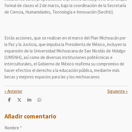
formal de clases el 2 de marzo, bajo la coordinación de la Secretaría
de Ciencia, Humanidades, Tecnología e Innovación (Secihti).
Estás acciones, que se realizan en el marco del Plan Michoacán por
la Paz y la Justicia, que impulsa la Presidenta de México, incluyen la
expansión de la Universidad Michoacana de San Nicolás de Hidalgo
(UMSNH), así como de diversas instituciones politécnicas e
interculturales, el Gobierno de México reafirma su compromiso de
hacer efectivo el derecho a la educación pública, mediante más
becas y mejores espacios para las y los michoacanos.
«
Anterior
Siguiente
»
C
C
C
C
o
o
o
o
m
m
m
m
p
p
p
p
Añadir comentario
a
a
a
a
r
r
r
r
Nombre *
t
t
t
t