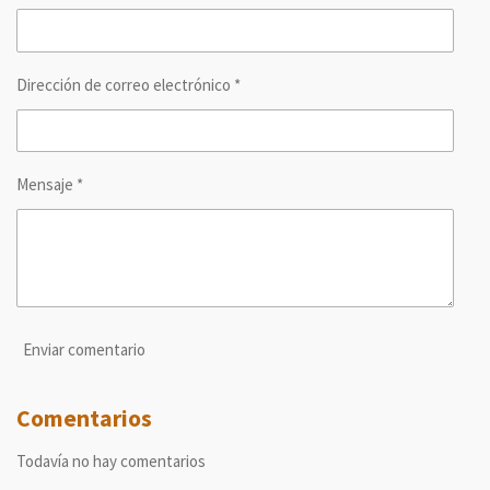
i
i
i
i
r
r
r
r
Dirección de correo electrónico *
Mensaje *
Enviar comentario
Comentarios
Todavía no hay comentarios