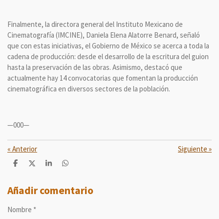
Finalmente, la directora general del Instituto Mexicano de
Cinematografía (IMCINE), Daniela Elena Alatorre Benard, señaló
que con estas iniciativas, el Gobierno de México se acerca a toda la
cadena de producción: desde el desarrollo de la escritura del guion
hasta la preservación de las obras. Asimismo, destacó que
actualmente hay 14 convocatorias que fomentan la producción
cinematográfica en diversos sectores de la población.
—000—
«
Anterior
Siguiente
»
C
C
C
C
o
o
o
o
m
m
m
m
p
p
p
p
Añadir comentario
a
a
a
a
r
r
r
r
Nombre *
t
t
t
t
i
i
i
i