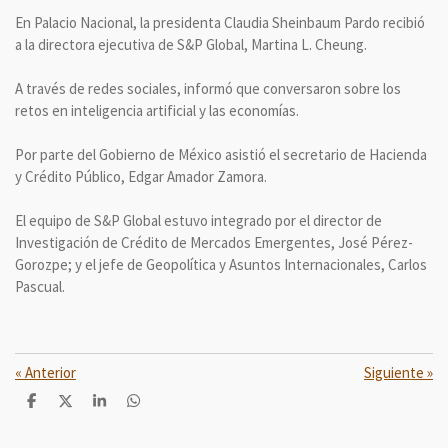
En Palacio Nacional, la presidenta Claudia Sheinbaum Pardo recibió
a la directora ejecutiva de S&P Global, Martina L. Cheung.
A través de redes sociales, informó que conversaron sobre los
retos en inteligencia artificial y las economías.
Por parte del Gobierno de México asistió el secretario de Hacienda
y Crédito Público, Edgar Amador Zamora.
El equipo de S&P Global estuvo integrado por el director de
Investigación de Crédito de Mercados Emergentes, José Pérez-
Gorozpe; y el jefe de Geopolítica y Asuntos Internacionales, Carlos
Pascual.
«
Anterior
Siguiente
»
C
C
C
C
o
o
o
o
m
m
m
m