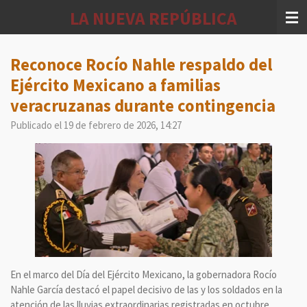
Ir
LA NUEVA REPÚBLICA
al
contenido
principal
Reconoce Rocío Nahle respaldo del
Ejército Mexicano a familias
veracruzanas durante contingencia
Publicado el 19 de febrero de 2026, 14:27
En el marco del Día del Ejército Mexicano, la gobernadora Rocío
Nahle García destacó el papel decisivo de las y los soldados en la
atención de las lluvias extraordinarias registradas en octubre