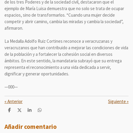
de los tres Poderes y de la sociedad civil, destacaron que el
ejemplo de María Luisa demuestra que no solo se trata de ocupar
espacios, sino de transformarlos. “Cuando una mujer decide
competir y abrir camino, cambia las miradas y cambia la sociedad”,
afirmaron.
La Medalla Adolfo Ruiz Cortines reconoce a veracruzanas y
veracruzanos que han contribuido a mejorar las condiciones de vida
de la población y a fortalecer la cohesión social en diversos
ámbitos. En este sentido, la mandataria subrayó que su entrega
representa el reconocimiento a una vida dedicada a servir,
dignificar y generar oportunidades.
—000—
«
Anterior
Siguiente
»
C
C
C
C
o
o
o
o
m
m
m
m
p
p
p
p
Añadir comentario
a
a
a
a