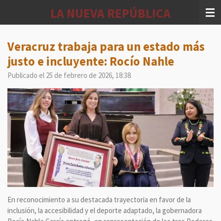
Ir
LA NUEVA REPÚBLICA
al
contenido
principal
Veracruz trabaja para un estado más
justo e incluyente: Rocío Nahle
Publicado el 25 de febrero de 2026, 18:38
En reconocimiento a su destacada trayectoria en favor de la
inclusión, la accesibilidad y el deporte adaptado, la gobernadora