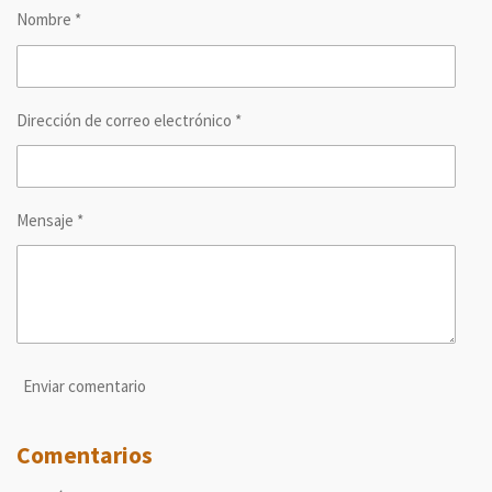
r
r
r
r
Nombre *
t
t
t
t
i
i
i
i
r
r
r
r
Dirección de correo electrónico *
Mensaje *
Enviar comentario
Comentarios