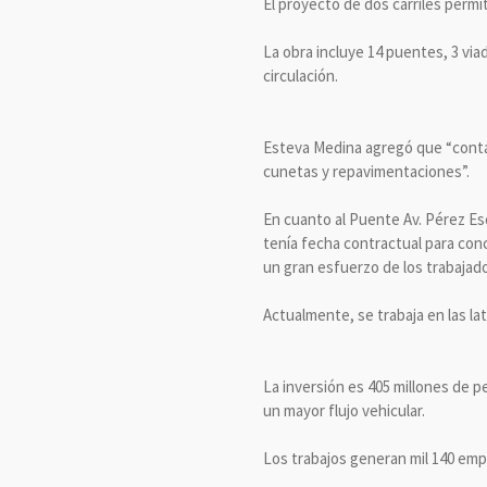
El proyecto de dos carriles permit
La obra incluye 14 puentes, 3 vi
circulación.
Esteva Medina agregó que “contam
cunetas y repavimentaciones”.
En cuanto al Puente Av. Pérez Esc
tenía fecha contractual para conc
un gran esfuerzo de los trabajado
Actualmente, se trabaja en las la
La inversión es 405 millones de pe
un mayor flujo vehicular.
Los trabajos generan mil 140 empl