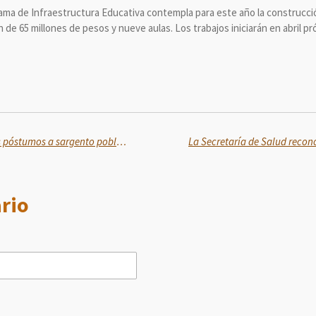
rama de Infraestructura Educativa contempla para este año la construcci
n de 65 millones de pesos y nueve aulas. Los trabajos iniciarán en abril p
Guardia Nacional rinde honores póstumos a sargento poblano caído en Jalisco
rio