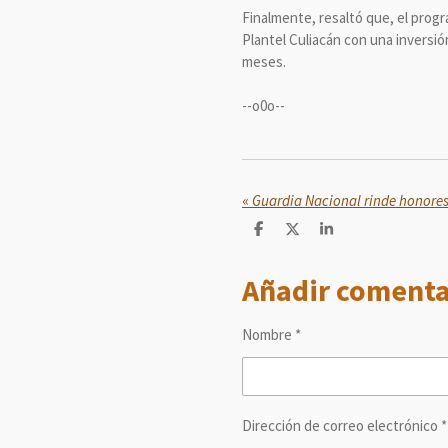
Finalmente, resaltó que, el prog
Plantel Culiacán con una inversió
meses.
--o0o--
«
C
C
C
o
o
o
m
m
m
Añadir comenta
p
p
p
a
a
a
r
r
r
t
t
t
Nombre *
i
i
i
r
r
r
Dirección de correo electrónico *