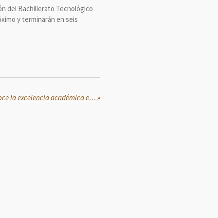
ón del Bachillerato Tecnológico
róximo y terminarán en seis
La Secretaría de Salud reconoce la excelencia académica en la Ceremonia de Fin de Cursos de Posgrado del INCMNSZ
»