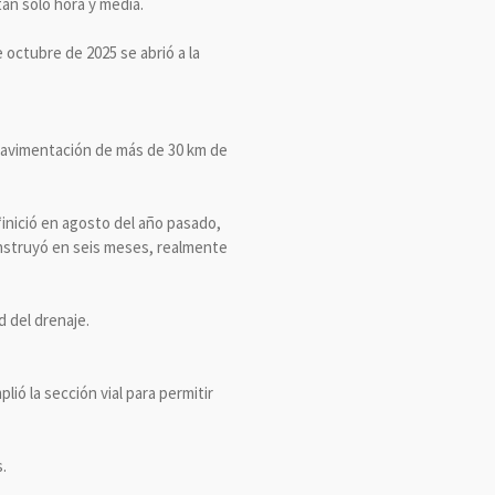
tan sólo hora y media.
octubre de 2025 se abrió a la
 pavimentación de más de 30 km de
“inició en agosto del año pasado,
construyó en seis meses, realmente
d del drenaje.
ió la sección vial para permitir
.