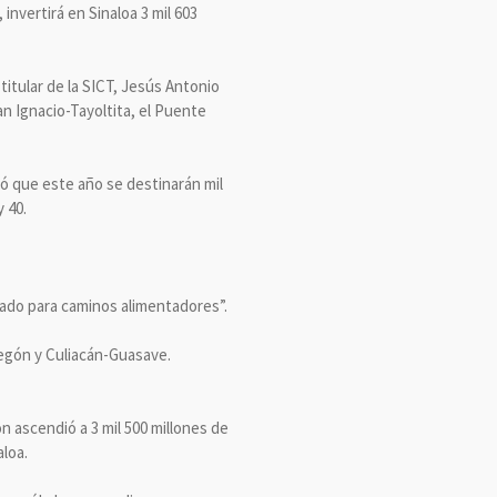
invertirá en Sinaloa 3 mil 603
itular de la SICT, Jesús Antonio
n Ignacio-Tayoltita, el Puente
mó que este año se destinarán mil
 40.
itado para caminos alimentadores”.
egón y Culiacán-Guasave.
ón ascendió a 3 mil 500 millones de
aloa.