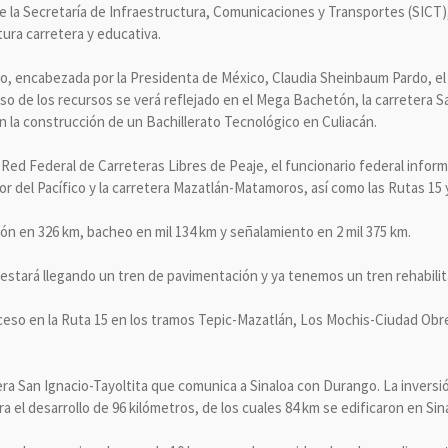
e la Secretaría de Infraestructura, Comunicaciones y Transportes (SICT), 
ura carretera y educativa.
o, encabezada por la Presidenta de México, Claudia Sheinbaum Pardo, el t
o de los recursos se verá reflejado en el Mega Bachetón, la carretera Sa
n la construcción de un Bachillerato Tecnológico en Culiacán.
Red Federal de Carreteras Libres de Peaje, el funcionario federal infor
or del Pacífico y la carretera Mazatlán-Matamoros, así como las Rutas 15 y
ón en 326 km, bacheo en mil 134 km y señalamiento en 2 mil 375 km.
e “estará llegando un tren de pavimentación y ya tenemos un tren rehabil
ceso en la Ruta 15 en los tramos Tepic-Mazatlán, Los Mochis-Ciudad Obr
etera San Ignacio-Tayoltita que comunica a Sinaloa con Durango. La inversi
a el desarrollo de 96 kilómetros, de los cuales 84 km se edificaron en Sin