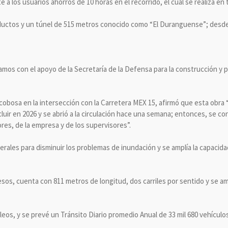
e a los usuarios ahorros de 10 horas en el recorrido, el cual se realiza en 
aductos y un túnel de 515 metros conocido como “El Duranguense”; desde 
os con el apoyo de la Secretaría de la Defensa para la construcción y
obosa en la intersección con la Carretera MEX 15, afirmó que esta obra 
luir en 2026 y se abrió a la circulación hace una semana; entonces, se 
res, de la empresa y de los supervisores”.
terales para disminuir los problemas de inundación y se amplía la capacida
sos, cuenta con 811 metros de longitud, dos carriles por sentido y se ampl
eos, y se prevé un Tránsito Diario promedio Anual de 33 mil 680 vehículos