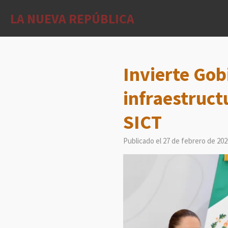
Ir
LA NUEVA REPÚBLICA
al
contenido
principal
Invierte Gob
infraestruct
SICT
Publicado el 27 de febrero de 202