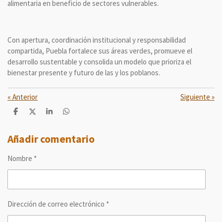
alimentaria en beneficio de sectores vulnerables.
Con apertura, coordinación institucional y responsabilidad
compartida, Puebla fortalece sus áreas verdes, promueve el
desarrollo sustentable y consolida un modelo que prioriza el
bienestar presente y futuro de las y los poblanos.
«
Anterior
Siguiente
»
C
C
C
C
o
o
o
o
m
m
m
m
p
p
p
p
Añadir comentario
a
a
a
a
r
r
r
r
Nombre *
t
t
t
t
i
i
i
i
r
r
r
r
Dirección de correo electrónico *