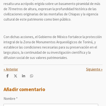
resalta una acrópolis erigida sobre un basamento piramidal de más
de 70 metros de altura, expresan la profundidad histórica de las
civilizaciones originarias de las montañas de Chiapas y la vigencia
cultural de este patrimonio como bien público.
Con dichas acciones, el Gobierno de México fortalece la protección
integral de la Zona de Monumentos Arqueológicos de Toniná, y
establece las condiciones necesarias para su preservación en el
largo plazo, la continuidad de su investigación científica y la
difusion social de sus valores patrimoniales.
«
Anterior
Siguiente
»
C
C
C
C
o
o
o
o
m
m
m
m
p
p
p
p
Añadir comentario
a
a
a
a
r
r
r
r
Nombre *
t
t
t
t
i
i
i
i
r
r
r
r