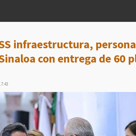
SS infraestructura, persona
 Sinaloa con entrega de 60 p
17:43