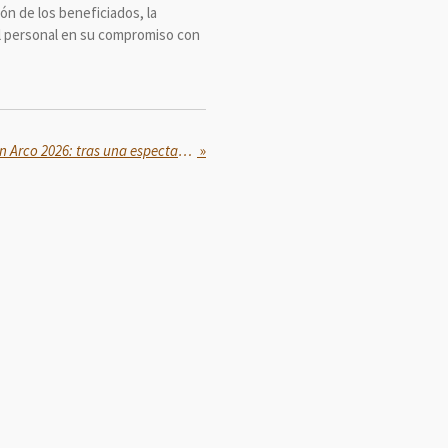
ón de los beneficiados, la
 al personal en su compromiso con
Selectivo Nacional de Tiro con Arco 2026: tras una espectacular Fase 3, solamente 32 flechas siguen en disputa
»