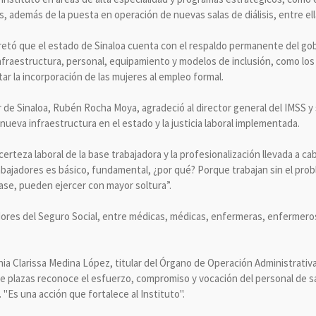
es, además de la puesta en operación de nuevas salas de diálisis, entre ell
retó que el estado de Sinaloa cuenta con el respaldo permanente del gob
 infraestructura, personal, equipamiento y modelos de inclusión, como l
itar la incorporación de las mujeres al empleo formal.
 de Sinaloa, Rubén Rocha Moya, agradeció al director general del IMSS y 
 nueva infraestructura en el estado y la justicia laboral implementada.
certeza laboral de la base trabajadora y la profesionalización llevada a c
rabajadores es básico, fundamental, ¿por qué? Porque trabajan sin el probl
base, pueden ejercer con mayor soltura”.
adores del Seguro Social, entre médicas, médicas, enfermeras, enfermeros
ania Clarissa Medina López, titular del Órgano de Operación Administra
de plazas reconoce el esfuerzo, compromiso y vocación del personal de s
 "Es una acción que fortalece al Instituto".