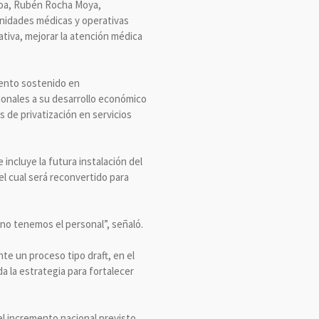
aloa, Rubén Rocha Moya,
 unidades médicas y operativas
tiva, mejorar la atención médica
iento sostenido en
ionales a su desarrollo económico
s de privatización en servicios
 incluye la futura instalación del
el cual será reconvertido para
 no tenemos el personal”, señaló.
te un proceso tipo draft, en el
a la estrategia para fortalecer
el incremento nacional previsto