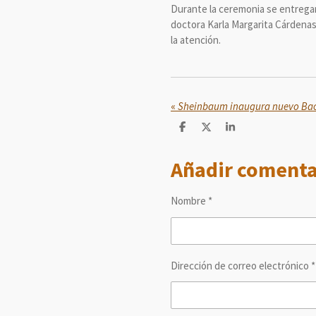
Durante la ceremonia se entregaro
doctora Karla Margarita Cárdenas 
la atención.
«
C
C
C
o
o
o
m
m
m
Añadir comenta
p
p
p
a
a
a
r
r
r
t
t
t
Nombre *
i
i
i
r
r
r
Dirección de correo electrónico *