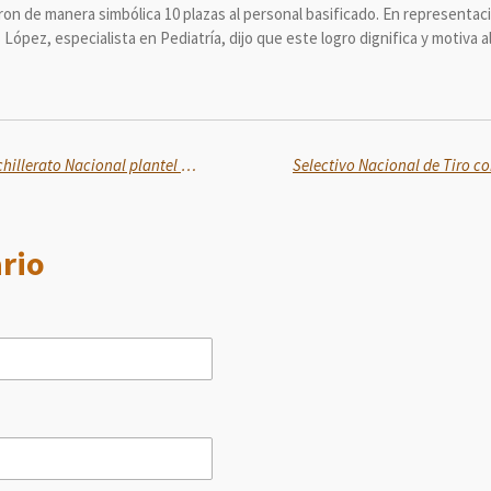
n de manera simbólica 10 plazas al personal basificado. En representaci
López, especialista en Pediatría, dijo que este logro dignifica y motiva
Sheinbaum inaugura nuevo Bachillerato Nacional plantel El Salto en Jalisco
rio