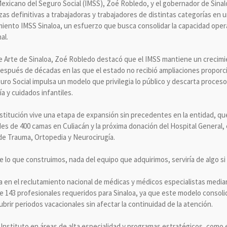
o Mexicano del Seguro Social (IMSS), Zoé Robledo, y el gobernador de Sin
as definitivas a trabajadoras y trabajadores de distintas categorías en
miento IMSS Sinaloa, un esfuerzo que busca consolidar la capacidad opera
al.
e Arte de Sinaloa, Zoé Robledo destacó que el IMSS mantiene un crecim
espués de décadas en las que el estado no recibió ampliaciones proporc
uro Social impulsa un modelo que privilegia lo público y descarta proceso
a y cuidados infantiles.
institución vive una etapa de expansión sin precedentes en la entidad, que
es de 400 camas en Culiacán y la próxima donación del Hospital General, 
 de Trauma, Ortopedia y Neurocirugía.
lo que construimos, nada del equipo que adquirimos, serviría de algo si
 en el reclutamiento nacional de médicas y médicos especialistas median
 143 profesionales requeridos para Sinaloa, ya que este modelo consolid
ubrir periodos vacacionales sin afectar la continuidad de la atención.
Instituto en áreas de alta especialidad y programas estratégicos, como 