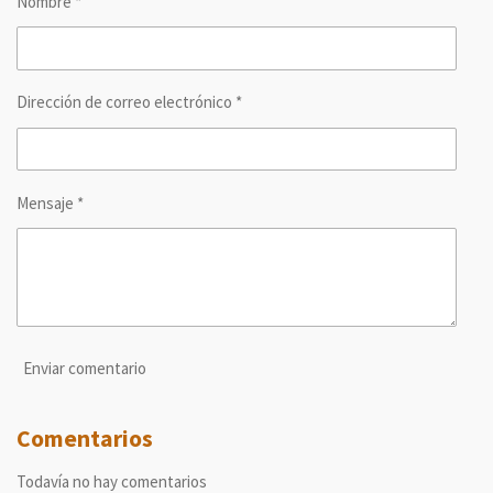
Nombre *
t
t
t
t
i
i
i
i
r
r
r
r
Dirección de correo electrónico *
Mensaje *
Enviar comentario
Comentarios
Todavía no hay comentarios