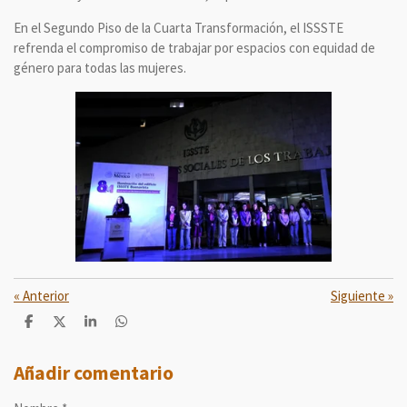
En el Segundo Piso de la Cuarta Transformación, el ISSSTE
refrenda el compromiso de trabajar por espacios con equidad de
género para todas las mujeres.
«
Anterior
Siguiente
»
C
C
C
C
o
o
o
o
m
m
m
m
p
p
p
p
Añadir comentario
a
a
a
a
r
r
r
r