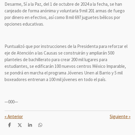
Desarme, Sí a la Paz, del 1 de octubre de 2024 a la fecha, se han
canjeado de forma anónima y voluntaria 9 mil 201 armas de fuego
por dinero en efectivo, así como 8 mil 697 juguetes bélicos por
opciones educativas.
Puntualizó que por instrucciones de la Presidenta para reforzar el
eje de Atención a las Causas se construirán y ampliarán 500
planteles de bachillerato para crear 200 mil lugares para
estudiantes, se edificarán 100 nuevos centros México Imparable,
se pondrá en marcha el programa Jóvenes Unen al Barrio y 5 mil
boxeadores entrenan a 100 mil jóvenes en todo el país.
—000—
«
Anterior
Siguiente
»
C
C
C
C
o
o
o
o