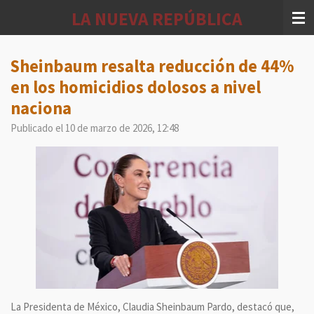
Ir
LA NUEVA REPÚBLICA
al
contenido
principal
Sheinbaum resalta reducción de 44%
en los homicidios dolosos a nivel
naciona
Publicado el 10 de marzo de 2026, 12:48
La Presidenta de México, Claudia Sheinbaum Pardo, destacó que,