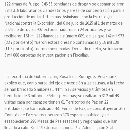
122 armas de fuego, 346.55 toneladas de droga y se desmantelaron
2 mil 318 laboratorios clandestinos y áreas de concentración para la
producción de metanfetaminas. Asimismo, con la Estrategia
Nacional contra la Extorsión, del 6 de julio de 2025 al 1 de marzo de
2026, se detuvo a 907 extorsionadores en 24 entidades y se
recibieron 161 mil 112 llamadas al número 089, de las que 142 mil 973
(88.7 por ciento) fueron extorsiones no consumadas y 18 mil 139
(11.3 por ciento) fueron consumadas. Derivado de ello, se iniciaron
5 mil 888 carpetas de investigación en Fiscalías.
La secretaria de Gobernación, Rosa Icela Rodríguez Velázquez,
explicó que, como parte del eje de Atención a las causas, a la fecha
se han brindado 5 millones 544 mil 912 servicios y trámites en
beneficio de 3 millones 564 mil personas; se realizaron 312 mil 48
visitas casa por casa; se tienen 61 Territorios de Paz en 22
entidades; se han realizado 485 Ferias de Paz; se constituyeron 367
Comités de Paz; se recuperaron 376 espacios público; y se
establecieron 298 Mesas de Paz estatales y regionales que han
llevado a cabo 8 mil 197 Jornadas por la Paz. Además, con Sí al