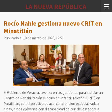
Ir
LA NUEVA REPÚBLICA
al
contenido
principal
Rocío Nahle gestiona nuevo CRIT en
Minatitlán
Publicado el 10 de marzo de 2026, 12:55
El Gobierno de Veracruz avanza en las gestiones para instalar un
Centro de Rehabilitación e Inclusión Infantil Teletón (CRIT) en
Minatitlán, con el objetivo de acercar atención especializada a
niñas, niños y jóvenes con discapacidad del sur del estado y la