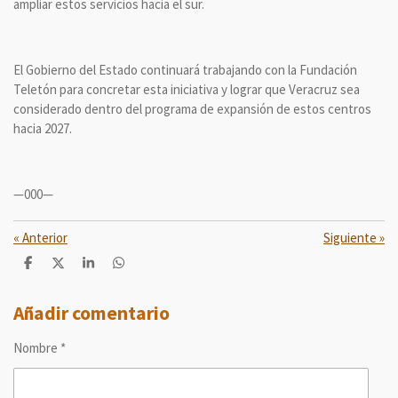
ampliar estos servicios hacia el sur.
El Gobierno del Estado continuará trabajando con la Fundación
Teletón para concretar esta iniciativa y lograr que Veracruz sea
considerado dentro del programa de expansión de estos centros
hacia 2027.
—000—
«
Anterior
Siguiente
»
C
C
C
C
o
o
o
o
m
m
m
m
p
p
p
p
Añadir comentario
a
a
a
a
r
r
r
r
Nombre *
t
t
t
t
i
i
i
i
r
r
r
r