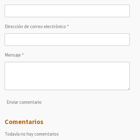
i
i
i
i
r
r
r
r
Dirección de correo electrónico *
Mensaje *
Enviar comentario
Comentarios
Todavía no hay comentarios