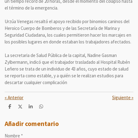
un tiempo récord de 20 horas, desde el momento del colapso hasta
el término de la emergencia.
Urzúa Venegas resaltó el apoyo recibido por binomios caninos del
Heroico Cuerpo de Bomberos y de las Secretaría de Marina y
Seguridad Ciudadana, los cuales permitieron hacer los marcajes en
los posibles lugares en donde estaban los trabajadores afectados.
La secretaria de Salud Pública de la capital, Nadine Gasman
Zylbermann, indicó que el trabajador trasladado al Hospital Rubén
Leñero se trata de un individuo de 43 años, cuyo estado de salud
se reporta como estable, y a quién se le realizan estudios para
descartar cualquier complicación
«
Anterior
Siguiente
»
C
C
C
C
o
o
o
o
m
m
m
m
p
p
p
p
Añadir comentario
a
a
a
a
r
r
r
r
Nombre *
t
t
t
t