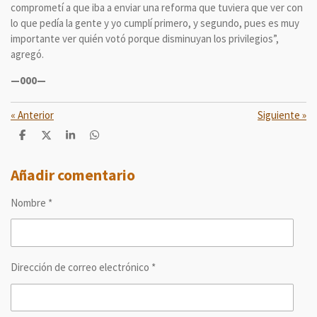
comprometí a que iba a enviar una reforma que tuviera que ver con
lo que pedía la gente y yo cumplí primero, y segundo, pues es muy
importante ver quién votó porque disminuyan los privilegios”,
agregó.
—000—
«
Anterior
Siguiente
»
C
C
C
C
o
o
o
o
m
m
m
m
p
p
p
p
Añadir comentario
a
a
a
a
r
r
r
r
Nombre *
t
t
t
t
i
i
i
i
r
r
r
r
Dirección de correo electrónico *