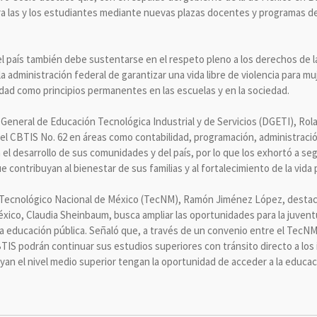
ra las y los estudiantes mediante nuevas plazas docentes y programas d
 país también debe sustentarse en el respeto pleno a los derechos de las
 administración federal de garantizar una vida libre de violencia para mu
ldad como principios permanentes en las escuelas y en la sociedad.
ión General de Educación Tecnológica Industrial y de Servicios (DGETI), R
del CBTIS No. 62 en áreas como contabilidad, programación, administración
 el desarrollo de sus comunidades y del país, por lo que los exhortó a se
contribuyan al bienestar de sus familias y al fortalecimiento de la vida 
l Tecnológico Nacional de México (TecNM), Ramón Jiménez López, destacó
éxico, Claudia Sheinbaum, busca ampliar las oportunidades para la juven
la educación pública. Señaló que, a través de un convenio entre el TecNM 
IS podrán continuar sus estudios superiores con tránsito directo a los i
an el nivel medio superior tengan la oportunidad de acceder a la educac