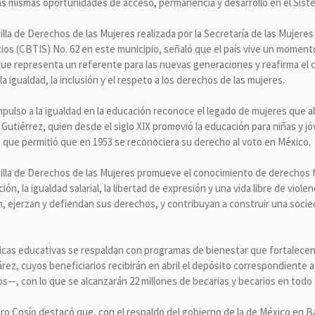
s mismas oportunidades de acceso, permanencia y desarrollo en el Sist
illa de Derechos de las Mujeres realizada por la Secretaría de las Mujeres
cios (CBTIS) No. 62 en este municipio, señaló que el país vive un moment
 que representa un referente para las nuevas generaciones y reafirma el
 igualdad, la inclusión y el respeto a los derechos de las mujeres.
mpulso a la igualdad en la educación reconoce el legado de mujeres que ab
 Gutiérrez, quien desde el siglo XIX promovió la educación para niñas y j
s que permitió que en 1953 se reconociera su derecho al voto en México.
rtilla de Derechos de las Mujeres promueve el conocimiento de derechos
ación, la igualdad salarial, la libertad de expresión y una vida libre de viole
ejerzan y defiendan sus derechos, y contribuyan a construir una sociedad
ticas educativas se respaldan con programas de bienestar que fortalecen
árez, cuyos beneficiarios recibirán en abril el depósito correspondiente a
—, con lo que se alcanzarán 22 millones de becarias y becarios en todo e
o Cosío destacó que, con el respaldo del gobierno de la de México en Ba