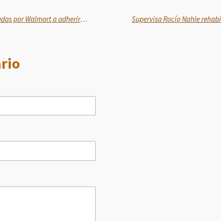
Profeco llama a personas afectadas por Walmart a adherirse a la demanda de acción colectiva
rio