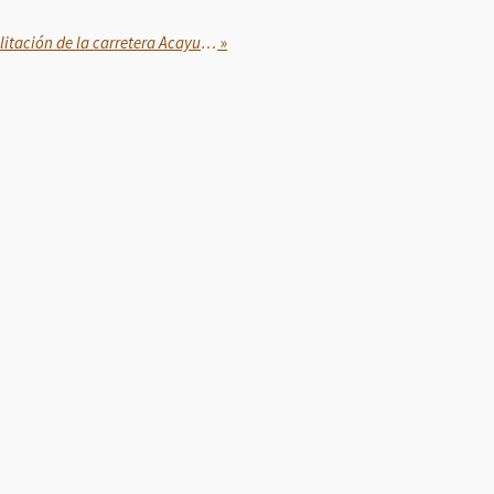
Supervisa Rocío Nahle rehabilitación de la carretera Acayucan–Soteapan
»