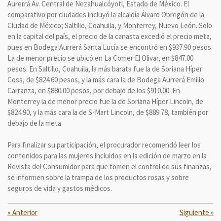
Aurerrá Av. Central de Nezahualcóyotl, Estado de México. El
comparativo por ciudades incluyó la alcaldía Álvaro Obregón de la
Ciudad de México; Saltillo, Coahuila, y Monterrey, Nuevo León. Solo
en la capital del país, el precio de la canasta excedió el precio meta,
pues en Bodega Aurrerá Santa Lucía se encontró en $937.90 pesos.
La de menor precio se ubicó en La Comer El Olivar, en $847.00
pesos. En Saltillo, Coahuila, la más barata fue la de Soriana Híper
Coss, de $824.60 pesos, y la más cara la de Bodega Aurrerá Emilio
Carranza, en $880.00 pesos, por debajo de los $910.00. En
Monterrey la de menor precio fue la de Soriana Híper Lincoln, de
$824.90, y la más cara la de S-Mart Lincoln, de $889.78, también por
debajo de la meta.
Para finalizar su participación, el procurador recomendó leer los
contenidos para las mujeres incluidos en la edición de marzo en la
Revista del Consumidor para que tomen el control de sus finanzas,
se informen sobre la trampa de los productos rosas y sobre
seguros de vida y gastos médicos.
«
Anterior
Siguiente
»