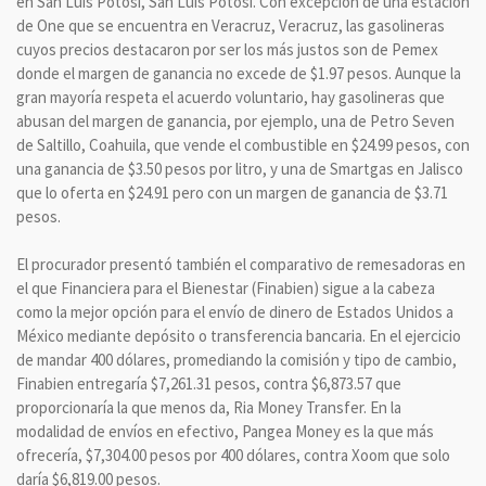
en San Luis Potosí, San Luis Potosí. Con excepción de una estación
de One que se encuentra en Veracruz, Veracruz, las gasolineras
cuyos precios destacaron por ser los más justos son de Pemex
donde el margen de ganancia no excede de $1.97 pesos. Aunque la
gran mayoría respeta el acuerdo voluntario, hay gasolineras que
abusan del margen de ganancia, por ejemplo, una de Petro Seven
de Saltillo, Coahuila, que vende el combustible en $24.99 pesos, con
una ganancia de $3.50 pesos por litro, y una de Smartgas en Jalisco
que lo oferta en $24.91 pero con un margen de ganancia de $3.71
pesos.
El procurador presentó también el comparativo de remesadoras en
el que Financiera para el Bienestar (Finabien) sigue a la cabeza
como la mejor opción para el envío de dinero de Estados Unidos a
México mediante depósito o transferencia bancaria. En el ejercicio
de mandar 400 dólares, promediando la comisión y tipo de cambio,
Finabien entregaría $7,261.31 pesos, contra $6,873.57 que
proporcionaría la que menos da, Ria Money Transfer. En la
modalidad de envíos en efectivo, Pangea Money es la que más
ofrecería, $7,304.00 pesos por 400 dólares, contra Xoom que solo
daría $6,819.00 pesos.