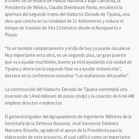
A través de un enlace de Palacio Nacional a Baja California, la
Presidenta de México, Claudia Sheinbaum Pardo, encabezó la
apertura del segundo tramo del Viaducto Elevado de Tijuana, una
obra que consta en su totalidad de 11.4 kilómetros y reduce el
tiempo de traslado de 34 a 12 minutos desde el Aeropuerto a
Playas.
“Ya se terminó completamente y el día de hoy ya puede circularse.
Muy importante esta obra, es un segundo piso, un gran puente
que va a ayudar muchísimo, bueno ya está ayudando a la ciudad de
Tijuana y ahora con la segunda fase va a ayudar todavía más”,
destacó en la conferencia matutina: “Las mañaneras del pueblo”.
La construcción del Viaducto Elevado de Tijuana contempló una
inversión de 14 mil millones de pesos (mdp) y la creación de 6 mil 440
empleos directos e indirectos.
El general brigadier del Agrupamiento de Ingenieros Militares de la
Secretaría de la Defensa Nacional, José Inocencio Edelmiro
Manzano Briseño, agradeció el apoyo de la Presidenta para la
elaboración de este proyecto, el cual calificó como un importante