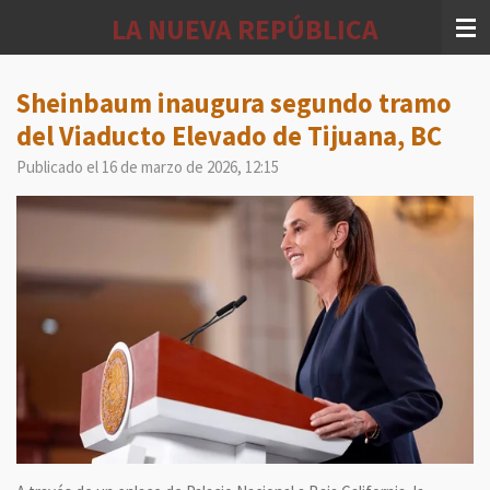
Ir
LA NUEVA REPÚBLICA
al
contenido
principal
Sheinbaum inaugura segundo tramo
del Viaducto Elevado de Tijuana, BC
Publicado el 16 de marzo de 2026, 12:15