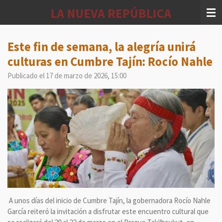
Ir
LA NUEVA REPÚBLICA
al
contenido
principal
Este fin de semana, la alegría unirá
culturas en Cumbre Tajín: Rocío Nahle
Publicado el 17 de marzo de 2026, 15:00
A unos días del inicio de Cumbre Tajín, la gobernadora Rocío Nahle
García reiteró la invitación a disfrutar este encuentro cultural que