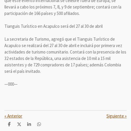
que este evento internacional se celebre fuera de Europa; se
llevará a cabo los próximos 7, 8, y 9 de septiembre; contará con la
participación de 166 países y 500 afiliados.
Tianguis Turístico en Acapulco será del 27 al 30 de abril
La secretaria de Turismo, agregó que el Tianguis Turístico de
Acapulco se realizará del 27 al 30 de abril e incluirá por primera vez
actividades de turismo comunitario. Contará con la presencia de los
32 estados de la República, una asistencia de 10 mil a 15 mil
asistentes y de 729 compradores de 17 países; además Colombia
será el país invitado.
—000—
«
Anterior
Siguiente
»
C
C
C
C
o
o
o
o