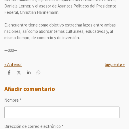
Daniela Lerner, y el asesor de Asuntos Políticos del Presidente
Federal, Christian Hannemann.
El encuentro tiene como objetivo estrechar lazos entre ambas
naciones, así como abordar temas culturales, educativos y, al
mismo tiempo, de comercio y de inversión.
—000—
«
Anterior
Siguiente
»
C
C
C
C
o
o
o
o
m
m
m
m
p
p
p
p
Añadir comentario
a
a
a
a
r
r
r
r
Nombre *
t
t
t
t
i
i
i
i
r
r
r
r
Dirección de correo electrónico *