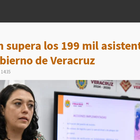
 supera los 199 mil asisten
bierno de Veracruz
 14:35