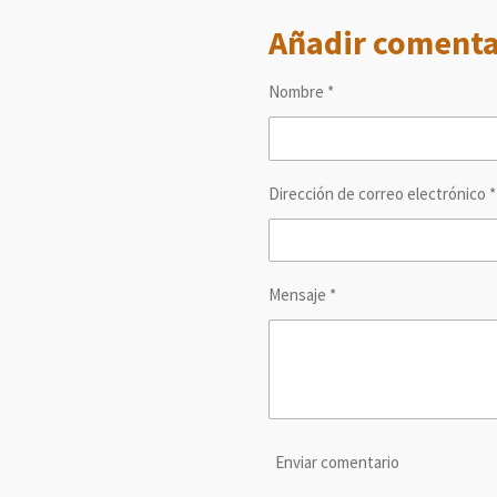
m
m
m
Añadir comenta
p
p
p
a
a
a
r
r
r
t
t
t
Nombre *
i
i
i
r
r
r
Dirección de correo electrónico *
Mensaje *
Enviar comentario