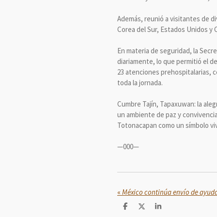
Además, reunió a visitantes de di
Corea del Sur, Estados Unidos y C
En materia de seguridad, la Secr
diariamente, lo que permitió el d
23 atenciones prehospitalarias, c
toda la jornada.
Cumbre Tajín, Tapaxuwan: la alegr
un ambiente de paz y convivencia
Totonacapan como un símbolo vivo
—000—
«
C
C
C
o
o
o