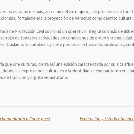
versos estados del país, así como del extranjero, con presencia de turis
olombia, fortaleciendo la proyección de Veracruz como destino cultural 
etaría de Protección Civil coordinó un operativo integral con más de 80
esarrollo de todas las actividades en condiciones de orden y tranquilida
ero traslados hospitalarios y siete personas extraviadas localizadas, co
ía que une culturas, cierra así una edición caracterizada por su alta aflu
, donde las expresiones culturales y la identidad se compartieron en co
 de tradición y orgullo veracruzano.
México continúa envío de ayuda humanitaria a Cuba: presidenta Sheinbaum