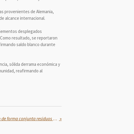
tas provenientes de Alemania,
de alcance internacional.
0 elementos desplegados
d. Como resultado, se reportaron
nfirmando saldo blanco durante
encia, sólida derrama económica y
munidad, reafirmando al
Federación y Estado atienden de forma conjunta residuos de hidrocarburo: Rocío Nahle
»