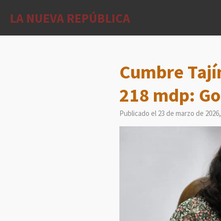
Ir
LA NUEVA REPÚBLICA
al
contenido
principal
Cumbre Tajín
218 mdp: Go
Publicado el 23 de marzo de 2026,