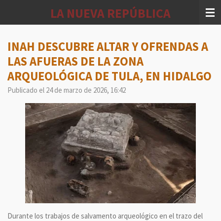
Ir
LA NUEVA REPÚBLICA
al
contenido
principal
INAH DESCUBRE ALTAR Y OFRENDAS A
LAS AFUERAS DE LA ZONA
ARQUEOLÓGICA DE TULA, EN HIDALGO
Publicado el 24 de marzo de 2026, 16:42
Durante los trabajos de salvamento arqueológico en el trazo del