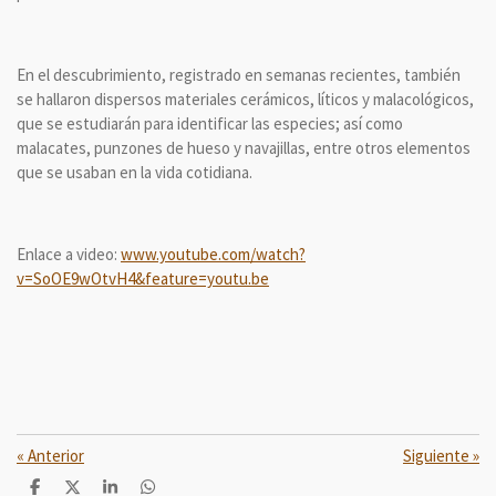
En el descubrimiento, registrado en semanas recientes, también
se hallaron dispersos materiales cerámicos, líticos y malacológicos,
que se estudiarán para identificar las especies; así como
malacates, punzones de hueso y navajillas, entre otros elementos
que se usaban en la vida cotidiana.
Enlace a video:
www.youtube.com/watch?
v=SoOE9wOtvH4&feature=youtu.be
«
Anterior
Siguiente
»
C
C
C
C