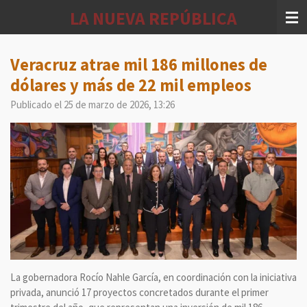
Ir
LA NUEVA REPÚBLICA
al
contenido
principal
Veracruz atrae mil 186 millones de
dólares y más de 22 mil empleos
Publicado el 25 de marzo de 2026, 13:26
La gobernadora Rocío Nahle García, en coordinación con la iniciativa
privada, anunció 17 proyectos concretados durante el primer