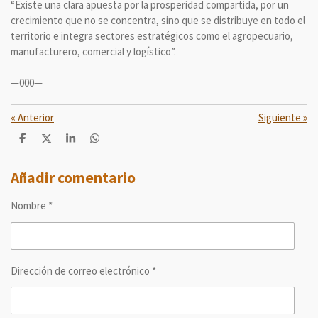
“Existe una clara apuesta por la prosperidad compartida, por un
crecimiento que no se concentra, sino que se distribuye en todo el
territorio e integra sectores estratégicos como el agropecuario,
manufacturero, comercial y logístico”.
—000—
«
Anterior
Siguiente
»
C
C
C
C
o
o
o
o
m
m
m
m
p
p
p
p
Añadir comentario
a
a
a
a
r
r
r
r
Nombre *
t
t
t
t
i
i
i
i
r
r
r
r
Dirección de correo electrónico *