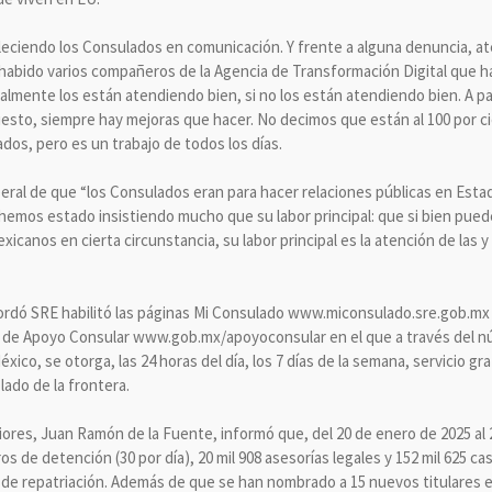
ciendo los Consulados en comunicación. Y frente a alguna denuncia, at
abido varios compañeros de la Agencia de Transformación Digital que han
almente los están atendiendo bien, si no los están atendiendo bien. A par
uesto, siempre hay mejoras que hacer. No decimos que están al 100 por 
dos, pero es un trabajo de todos los días.
beral de que “los Consulados eran para hacer relaciones públicas en Esta
emos estado insistiendo mucho que su labor principal: que si bien pued
icanos en cierta circunstancia, su labor principal es la atención de las y
cordó SRE habilitó las páginas Mi Consulado www.miconsulado.sre.gob.m
ea de Apoyo Consular www.gob.mx/apoyoconsular en el que a través del n
co, se otorga, las 24 horas del día, los 7 días de la semana, servicio grat
lado de la frontera.
iores, Juan Ramón de la Fuente, informó que, del 20 de enero de 2025 al
tros de detención (30 por día), 20 mil 908 asesorías legales y 152 mil 625 ca
de repatriación. Además de que se han nombrado a 15 nuevos titulares en