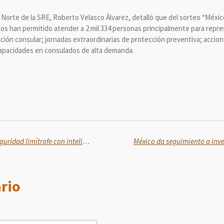
 Norte de la SRE, Roberto Velasco Álvarez, detalló que del sorteo “Méxic
dos han permitido atender a 2 mil 334 personas principalmente para repre
ción consular; jornadas extraordinarias de protección preventiva; accion
capacidades en consulados de alta demanda.
Oaxaca y Puebla refuerzan la seguridad limítrofe con inteligencia compartida
rio