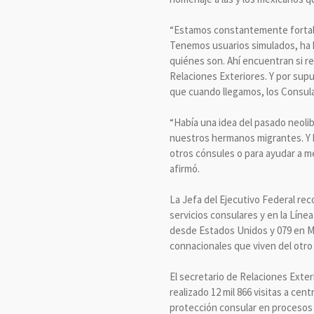
“Estamos constantemente fortale
Tenemos usuarios simulados, ha h
quiénes son. Ahí encuentran si re
Relaciones Exteriores. Y por sup
que cuando llegamos, los Consula
“Había una idea del pasado neoli
nuestros hermanos migrantes. Y h
otros cónsules o para ayudar a mex
afirmó.
La Jefa del Ejecutivo Federal re
servicios consulares y en la Lín
desde Estados Unidos y 079 en Méxi
connacionales que viven del otro 
El secretario de Relaciones Exter
realizado 12 mil 866 visitas a cen
protección consular en procesos 