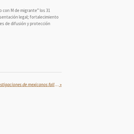
o con M de migrante” los 31
sentación legal; fortalecimiento
es de difusión y protección
México da seguimiento a investigaciones de mexicanos fallecidos en Estados Unidos:
»