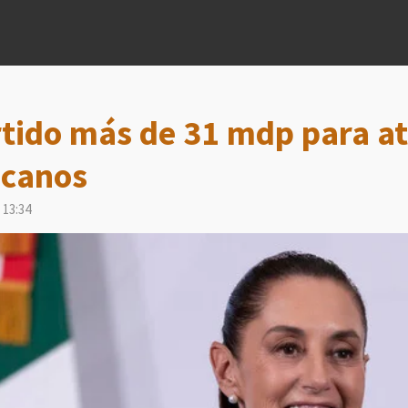
tido más de 31 mdp para at
icanos
 13:34