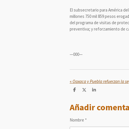
El subsecretario para América del
millones 750 mil 859 pesos eroga
del programa de visitas de protec
preventiva; y reforzamiento de 
—000—
«
C
C
C
o
o
o
m
m
m
Añadir comenta
p
p
p
a
a
a
r
r
r
t
t
t
Nombre *
i
i
i
r
r
r