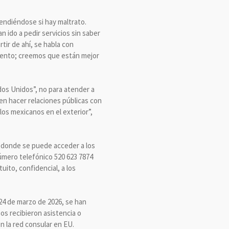
endiéndose si hay maltrato.
 ido a pedir servicios sin saber
tir de ahí, se habla con
ciento; creemos que están mejor
dos Unidos”, no para atender a
en hacer relaciones públicas con
 los mexicanos en el exterior”,
x donde se puede acceder a los
úmero telefónico 520 623 7874
uito, confidencial, a los
 24 de marzo de 2026, se han
sos recibieron asistencia o
 la red consular en EU.