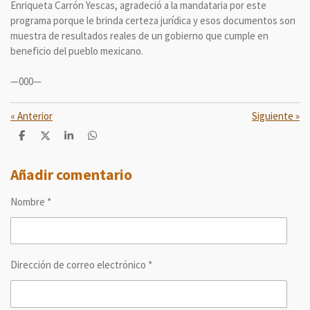
Enriqueta Carrón Yescas, agradeció a la mandataria por este
programa porque le brinda certeza jurídica y esos documentos son
muestra de resultados reales de un gobierno que cumple en
beneficio del pueblo mexicano.
—000—
«
Anterior
Siguiente
»
C
C
C
C
o
o
o
o
m
m
m
m
p
p
p
p
Añadir comentario
a
a
a
a
r
r
r
r
Nombre *
t
t
t
t
i
i
i
i
r
r
r
r
Dirección de correo electrónico *