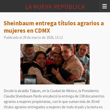
Ir
LA NUEVA REPÚBLICA
al
contenido
principal
Sheinbaum entrega títulos agrarios a
mujeres en CDMX
Publicado el 29 de marzo de 2026, 15:12
Desde la alcaldía Tlalpan, en la Ciudad de México, la Presidenta
Claudia Sheinbaum Pardo encabezó la entrega de 138 documentos
agrarios a mujeres propietarias, con lo que suman más de 30 mil
títulos agrarios entregados a mujeres de todo el país y la meta es